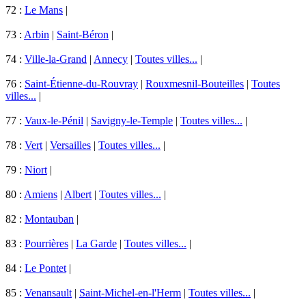
72 :
Le Mans
|
73 :
Arbin
|
Saint-Béron
|
74 :
Ville-la-Grand
|
Annecy
|
Toutes villes...
|
76 :
Saint-Étienne-du-Rouvray
|
Rouxmesnil-Bouteilles
|
Toutes
villes...
|
77 :
Vaux-le-Pénil
|
Savigny-le-Temple
|
Toutes villes...
|
78 :
Vert
|
Versailles
|
Toutes villes...
|
79 :
Niort
|
80 :
Amiens
|
Albert
|
Toutes villes...
|
82 :
Montauban
|
83 :
Pourrières
|
La Garde
|
Toutes villes...
|
84 :
Le Pontet
|
85 :
Venansault
|
Saint-Michel-en-l'Herm
|
Toutes villes...
|