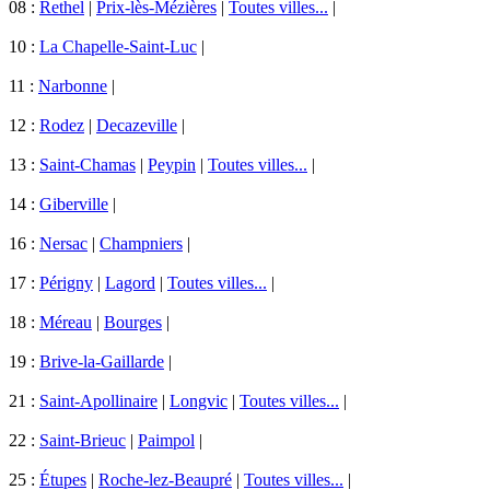
08 :
Rethel
|
Prix-lès-Mézières
|
Toutes villes...
|
10 :
La Chapelle-Saint-Luc
|
11 :
Narbonne
|
12 :
Rodez
|
Decazeville
|
13 :
Saint-Chamas
|
Peypin
|
Toutes villes...
|
14 :
Giberville
|
16 :
Nersac
|
Champniers
|
17 :
Périgny
|
Lagord
|
Toutes villes...
|
18 :
Méreau
|
Bourges
|
19 :
Brive-la-Gaillarde
|
21 :
Saint-Apollinaire
|
Longvic
|
Toutes villes...
|
22 :
Saint-Brieuc
|
Paimpol
|
25 :
Étupes
|
Roche-lez-Beaupré
|
Toutes villes...
|