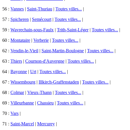
56 :
Vannes
|
Saint-Thuriau
|
Toutes villes...
|
57 :
Spicheren
|
Semécourt
|
Toutes villes...
|
59 :
Wavrechain-sous-Faulx
|
Trith-Saint-Léger
|
Toutes villes...
|
60 :
Montataire
|
Verberie
|
Toutes villes...
|
62 :
Vendin-le-Vieil
|
Saint-Martin-Boulogne
|
Toutes villes...
|
63 :
Thiers
|
Cournon-d'Auvergne
|
Toutes villes...
|
64 :
Bayonne
|
Urt
|
Toutes villes...
|
67 :
Wissembourg
|
Illkirch-Graffenstaden
|
Toutes villes...
|
68 :
Colmar
|
Vieux-Thann
|
Toutes villes...
|
69 :
Villeurbanne
|
Chassieu
|
Toutes villes...
|
70 :
Vars
|
71 :
Saint-Marcel
|
Mercurey
|