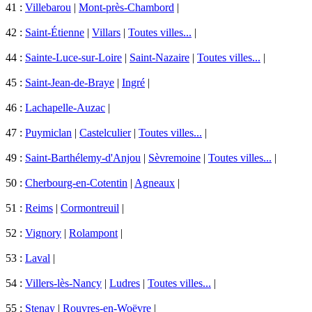
41 :
Villebarou
|
Mont-près-Chambord
|
42 :
Saint-Étienne
|
Villars
|
Toutes villes...
|
44 :
Sainte-Luce-sur-Loire
|
Saint-Nazaire
|
Toutes villes...
|
45 :
Saint-Jean-de-Braye
|
Ingré
|
46 :
Lachapelle-Auzac
|
47 :
Puymiclan
|
Castelculier
|
Toutes villes...
|
49 :
Saint-Barthélemy-d'Anjou
|
Sèvremoine
|
Toutes villes...
|
50 :
Cherbourg-en-Cotentin
|
Agneaux
|
51 :
Reims
|
Cormontreuil
|
52 :
Vignory
|
Rolampont
|
53 :
Laval
|
54 :
Villers-lès-Nancy
|
Ludres
|
Toutes villes...
|
55 :
Stenay
|
Rouvres-en-Woëvre
|