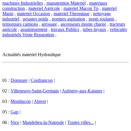
machines Industrielles
,
manutention Materiel
,
materiaux
construction
,
materiel Agricole
,
materiel Macon Tp
,
materiel
Marin
,
materiel Occasion
,
materiel Thermique
,
nettoyage
industriel
,
pesages poids
,
pompes aspiration
,
ponts roulants
,
remorques camions
,
arrosage
,
ascenseurs monte charge
,
tracteurs
agricole
,
assainissement
,
travaux Publics
,
tubes tuyaux
,
vehicules
industriels Vente Reparation
,
Actualités materiel Hydraulique
01 :
Domsure
|
Confrançon
|
02 :
Villeneuve-Saint-Germain
|
Aubigny-aux-Kaisnes
|
03 :
Montluçon
|
Abrest
|
05 :
Gap
|
06 :
Nice
|
Mandelieu-la-Napoule
|
Toutes villes...
|