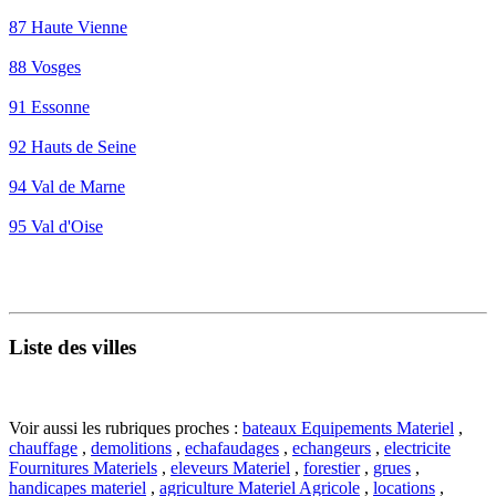
87 Haute Vienne
88 Vosges
91 Essonne
92 Hauts de Seine
94 Val de Marne
95 Val d'Oise
Liste des villes
Voir aussi les rubriques proches :
bateaux Equipements Materiel
,
chauffage
,
demolitions
,
echafaudages
,
echangeurs
,
electricite
Fournitures Materiels
,
eleveurs Materiel
,
forestier
,
grues
,
handicapes materiel
,
agriculture Materiel Agricole
,
locations
,