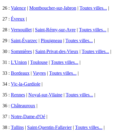
26 :
Valence
|
Montboucher-sur-Jabron
|
Toutes villes...
|
27 :
Évreux
|
28 :
Vernouillet
|
Saint-Rémy-sur-Avre
|
Toutes villes...
|
29 :
Saint-Évarzec
|
Plouigneau
|
Toutes villes...
|
30 :
Sommières
|
Saint-Privat-des-Vieux
|
Toutes villes...
|
31 :
L'Union
|
Toulouse
|
Toutes villes...
|
33 :
Bordeaux
|
Vayres
|
Toutes villes...
|
34 :
Vic-la-Gardiole
|
35 :
Rennes
|
Noyal-sur-Vilaine
|
Toutes villes...
|
36 :
Châteauroux
|
37 :
Notre-Dame-d'Oé
|
38 :
Tullins
|
Saint-Quentin-Fallavier
|
Toutes villes...
|