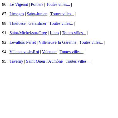
86 :
Le Vigeant
|
Poitiers
|
Toutes villes...
|
87 :
Limoges
|
Saint-Junien
|
Toutes villes...
|
88 :
Thiéfosse
|
Gérardmer
|
Toutes villes...
|
91 :
Saint-Michel-sur-Orge
|
Linas
|
Toutes villes...
|
92 :
Levallois-Perret
|
Villeneuve-la-Garenne
|
Toutes villes...
|
94 :
Villeneuve-le-Roi
|
Valenton
|
Toutes villes...
|
95 :
Taverny
|
Saint-Ouen-l'Aumône
|
Toutes villes...
|